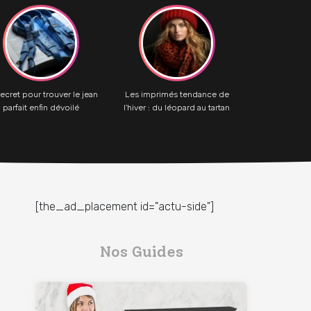
ecret pour trouver le jean
Les imprimés tendance de
parfait enfin dévoilé
l'hiver : du léopard au tartan
[the_ad_placement id="actu-side"]
Nos Guides