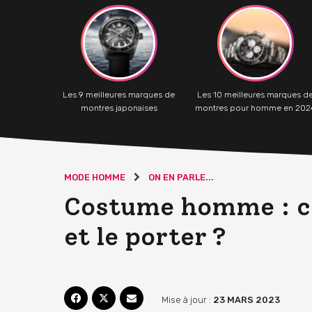
Les 9 meilleures marques de
Les 10 meilleures marques d
montres japonaises
montres pour homme en 202
MODE HOMME
ON EN PARLE...
Costume homme : co
et le porter ?
Mise à jour :
23 MARS 2023