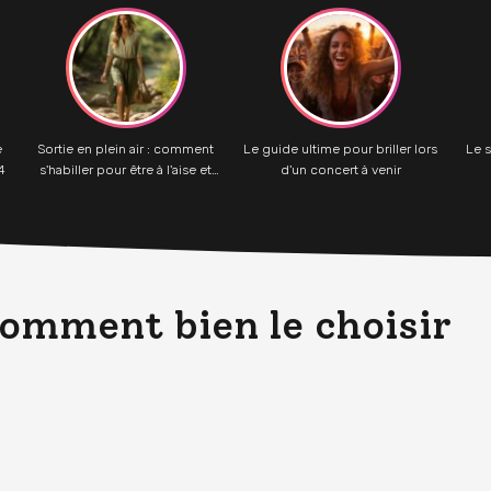
e
Sortie en plein air : comment
Le guide ultime pour briller lors
Le s
4
s'habiller pour être à l'aise et
d'un concert à venir
stylée ?
mment bien le choisir