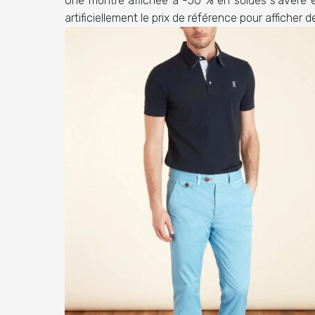
Une montre affichée à -50 % en soldes s'avère 
artificiellement le prix de référence pour afficher 