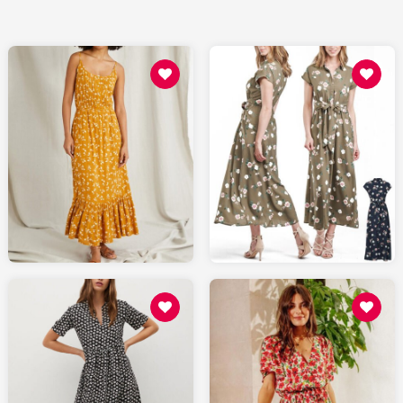
99.90
49.99
CYRILLUS.com
SPARTOO.fr
79.00