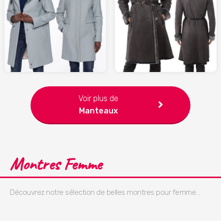
299.00
2080
LAREDOUTE.fr
LA-CANADIENNE.com
Voir plus de
Manteaux
Montres Femme
Découvrez notre sélection de belles montres pour femme...