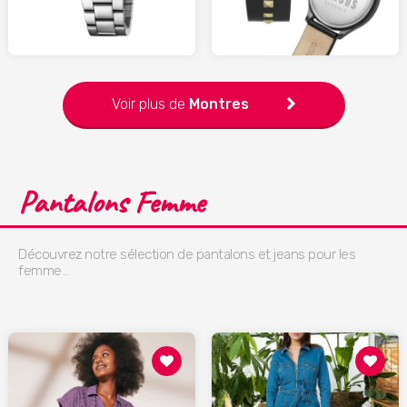
HISTOIREDOR.com
WATCHSHOP.fr
Voir plus de
Montres
Pantalons Femme
Découvrez notre sélection de pantalons et jeans pour les
femme...