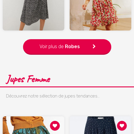
39.90
LAREDOUTE.fr
MANGO.com
Voir plus de
Robes
Jupes Femme
Découvrez notre sélection de jupes tendances...