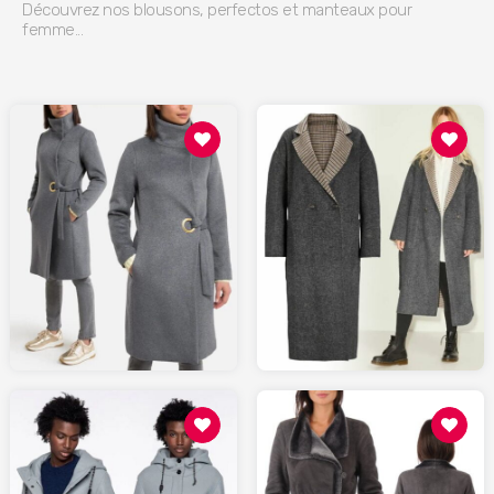
Découvrez nos blousons, perfectos et manteaux pour
femme...
110.00
199.00
LAREDOUTE.fr
LAREDOUTE.fr