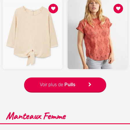
19.99
29.00
MANGO.com
CYRILLUS.com
Voir plus de
Pulls
Manteaux Femme