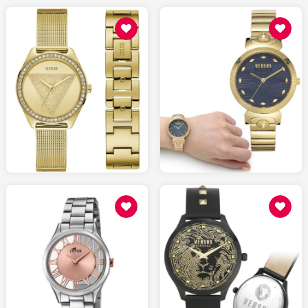
179.00
148.00
AMAZON.fr
WATCHSHOP.fr
99.00
180.00