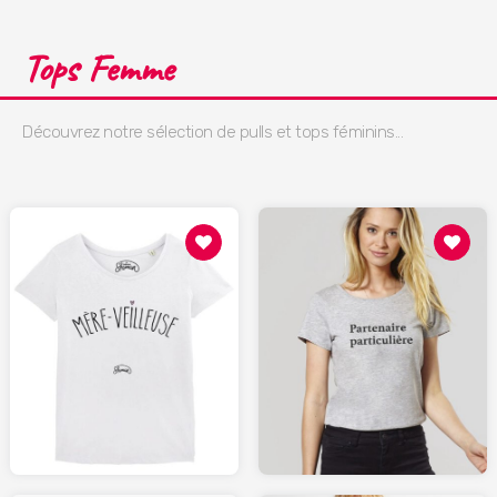
Tops Femme
Découvrez notre sélection de pulls et tops féminins...
29.00
29.00
SHAMAN-SHOP.fr
MADAMETSHIRT.com