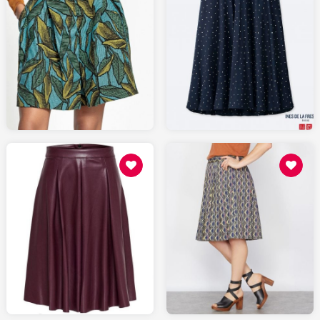
39.90
34.99
UNIQLO
LAREDOUTE.fr
44.99
24.99
SPARTOO.fr
LAREDOUTE.fr