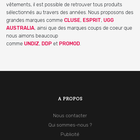
vêtements, il est possible de retrouver tous produits
sélectionnés au travers des années. Nous proposons des
grandes marques comme
CLUSE
,
ESPRIT
,
UGG
AUSTRALIA
, ainsi que des marques coups de coeur que
nous aimons beaucoup
comme
UNDIZ
,
DDP
et
PROMOD
.
A PROPOS
Nous contacter
Qui sommes-nous ?
Publicité