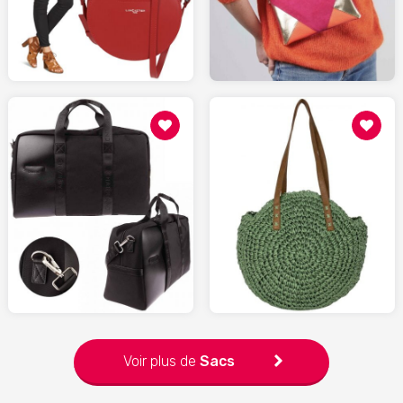
LAREDOUTE.fr
ETSY.com
175.00
20.00
RUEDESHOMMES.com
LAREDOUTE.fr
Voir plus de
Sacs