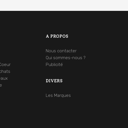
A PROPOS
Nous contacter
s
Qui sommes-nous ?
Coeur
Publicité
chats
eaux
DIVERS
le
Les Marques