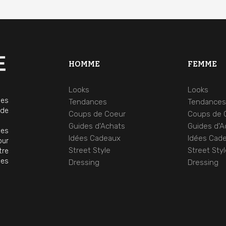
HOMME
FEMME
Looks
Looks
mes
Tendances
Tendance
 de
Coups de Coeur
Coups de 
Guides d'Achats
Guides d'A
ces
Idées Cadeaux
Idées Cad
our
Street Style
Street Sty
tre
ces
Dressing
Dressing