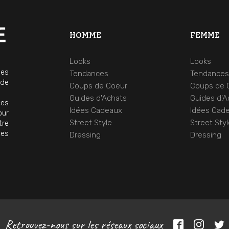
HOMME
FEMME
Looks
Looks
mes
Tendances
Tendance
 de
Coups de Coeur
Coups de 
Guides d'Achats
Guides d'A
ces
Idées Cadeaux
Idées Cad
our
Street Style
Street Sty
tre
ces
Dressing
Dressing
Retrouvez-nous sur les réseaux sociaux