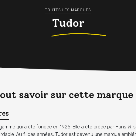
TOUTES LES MARQUES
Tudor
tout savoir sur cette marque
res
mme qui a été fondée en 1926. Elle a été créée par Hans Wilsdo
bordable. Au fil des années, Tudor est devenu une marque embl