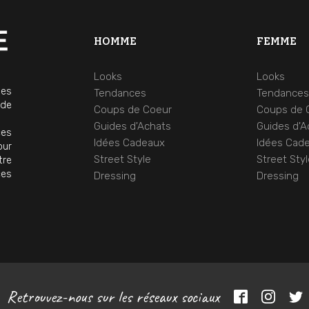
HOMME
FEMME
Looks
Looks
mes
Tendances
Tendance
 de
Coups de Coeur
Coups de 
Guides d'Achats
Guides d'A
ces
Idées Cadeaux
Idées Cad
our
Street Style
Street Sty
tre
ces
Dressing
Dressing
Retrouvez-nous sur les réseaux sociaux