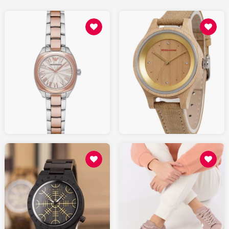
129.00
159.00
AMAZON.fr
AMAZON.fr
130
50.00