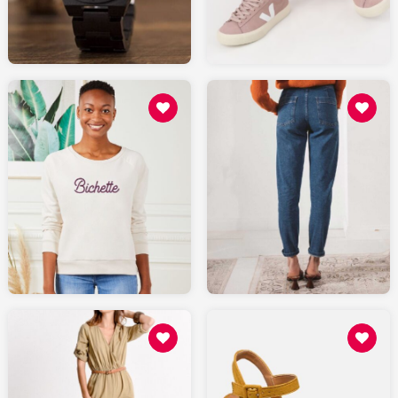
SARENZA.com
AMAZON.fr
49
109
MONSIEURTSHIRT.com
LEPANTALON.fr