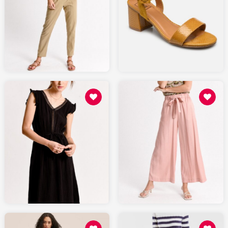
49
85.48
SARENZA.com
MOLLYBRACKEN.fr
88.8
55.48
MOLLYBRACKEN.fr
MOLLYBRACKEN.fr