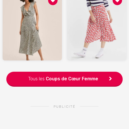
69.99
95
MANGO.com
ARMORLUX.com
Tous les
Coups de Cœur
Femme
PUBLICITÉ