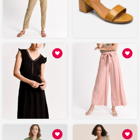
49
85.48
SARENZA.com
MOLLYBRACKEN.fr
88.8
55.48
MOLLYBRACKEN.fr
MOLLYBRACKEN.fr