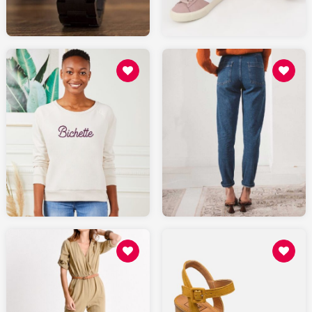
AMAZON.fr
49
109
MONSIEURTSHIRT.com
LEPANTALON.fr