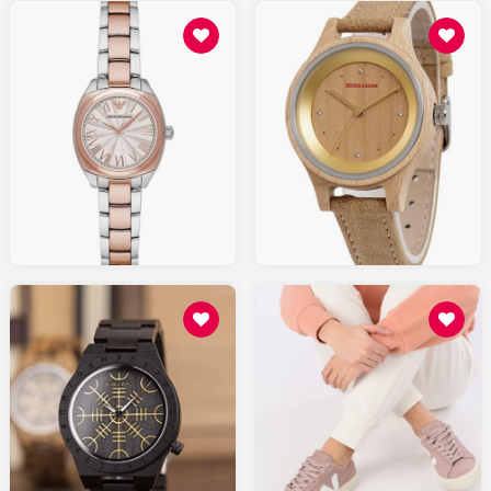
129.00
159.00
AMAZON.fr
AMAZON.fr
130
50.00
SARENZA.com