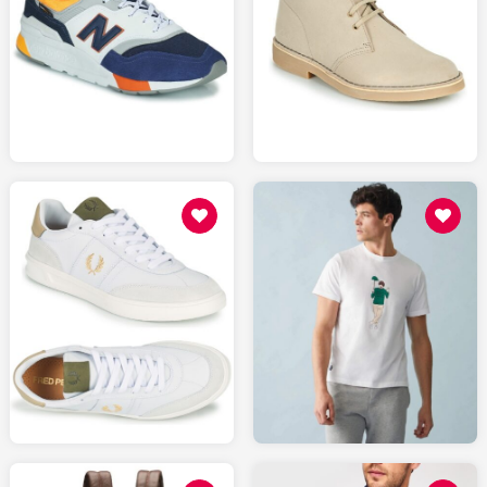
109
139
SPARTOO.fr
SPARTOO.fr
115
65
SPARTOO.fr
LESLIPFRANCAIS.fr