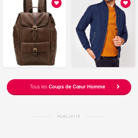
31.99
219
SARENZA.com
SPARTOO.fr
Tous les
Coups de Cœur
Homme
PUBLICITÉ