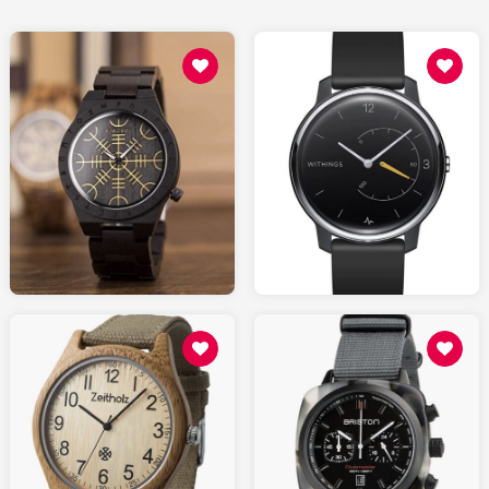
50.00
99.95
AMAZON.fr
AMAZON.fr
70.00
330.00