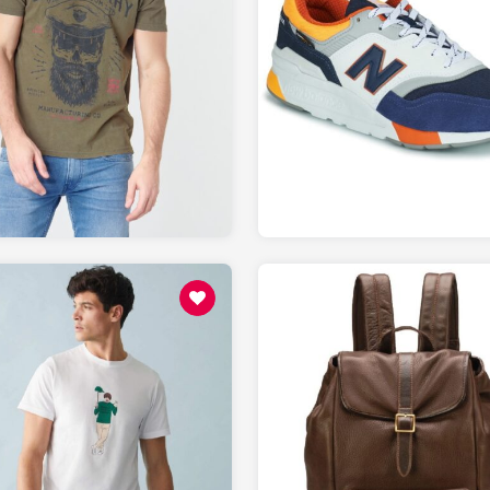
109
17.99
SPARTOO.fr
SPARTOO.fr
65
219