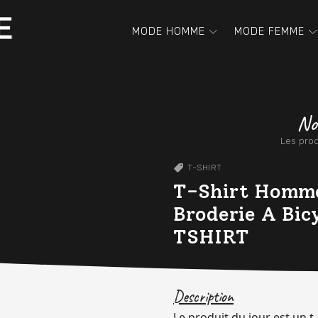
MODE HOMME
MODE FEMME
No
Les prod
T-SHIRT
T-Shirt Homme 
Broderie A Bi
TSHIRT
Description
Le produit du jour est un t