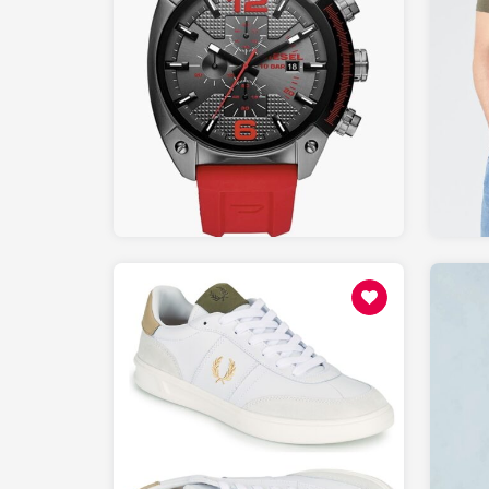
145.00
AMAZON.fr
115
SPARTOO.fr