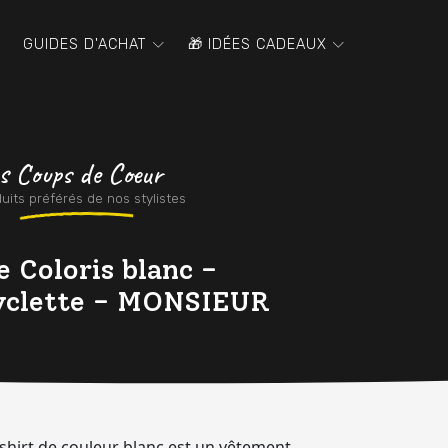
GUIDES D'ACHAT
🎁 IDÉES CADEAUX
s Coups de Coeur
uits préférés de nos stylistes
Coloris blanc -
cyclette - MONSIEUR
-shirt de couleur blanc est un vêtement