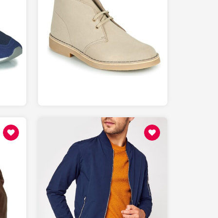
139
SPARTOO.fr
31.99
SARENZA.com