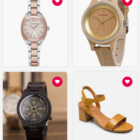
129.00
159.00
AMAZON.fr
AMAZON.fr
49
50.00
SARENZA.com
AMAZON.fr