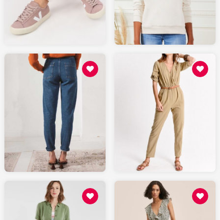
SARENZA.com
MONSIEURTSHIRT.com
109
85.48
LEPANTALON.fr
MOLLYBRACKEN.fr