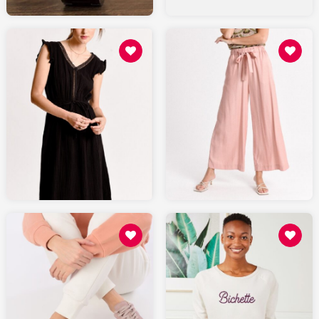
88.8
55.48
MOLLYBRACKEN.fr
MOLLYBRACKEN.fr
130
49