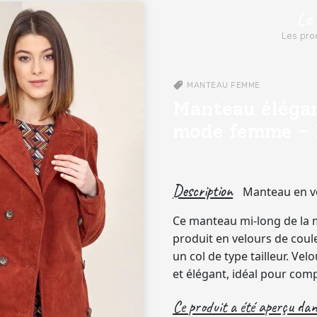
Le
Les prod
MANTEAU
FEMME
Manteau élégan
mode femme -
Description
Manteau en ve
Ce manteau mi-long de la
produit en velours de coul
un col de type tailleur. Ve
et élégant, idéal pour comp
Ce produit a été aperçu dans