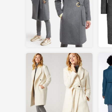
110.00
LAREDOUTE.fr
289.00
BURTON.fr