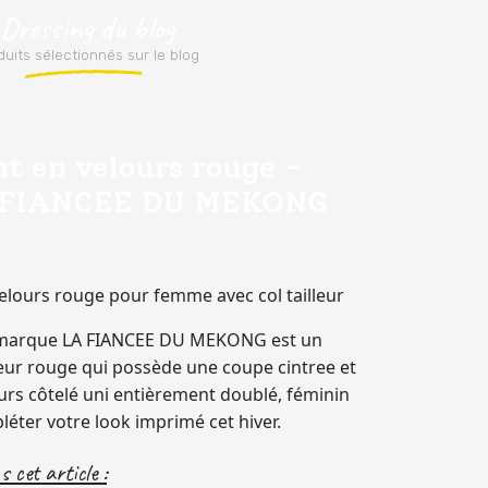
 Dressing du blog
uits sélectionnés sur le blog
t en velours rouge -
 FIANCEE DU MEKONG
lours rouge pour femme avec col tailleur
 marque LA FIANCEE DU MEKONG est un
eur rouge qui possède une coupe cintree et
lours côtelé uni entièrement doublé, féminin
léter votre look imprimé cet hiver.
 cet article :