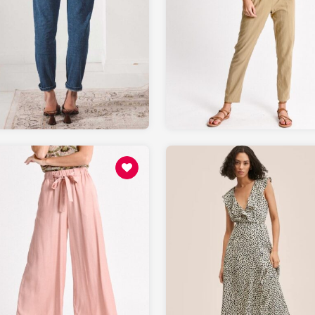
109
85.48
LEPANTALON.fr
MOLLYBRACKEN.fr
55.48
69.99
MOLLYBRACKEN.fr
MANGO.com