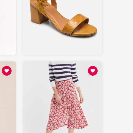
49
SARENZA.com
95
ARMORLUX.com