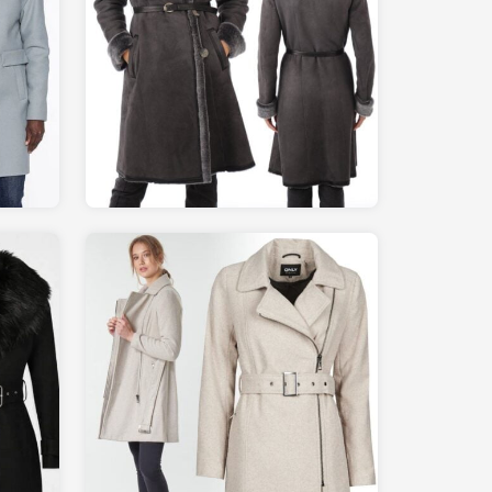
2080
LA-CANADIENNE.com
89.00
SPARTOO.fr