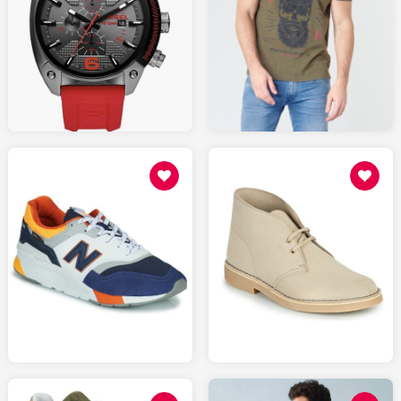
17.99
145.00
SPARTOO.fr
AMAZON.fr
109
139
SPARTOO.fr
SPARTOO.fr