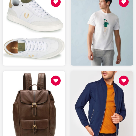
115
65
SPARTOO.fr
LESLIPFRANCAIS.fr
31.99
219
SARENZA.com
SPARTOO.fr