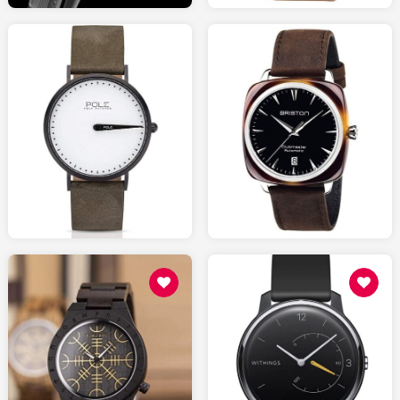
125.00
400.00
AMAZON.fr
AMAZON.fr
50.00
99.95