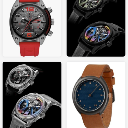
5500
145.00
CODE41WATCH.com
AMAZON.fr
286.00
5500
AMAZON.fr
CODE41WATCH.com