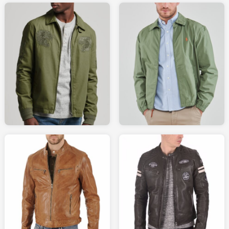
129.99
199
SUPERDRY.fr
SPARTOO.fr
339
319
LA-CANADIENNE.com
LA-CANADIENNE.com