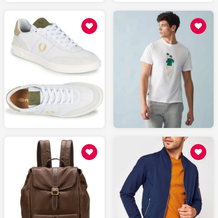
115
65
SPARTOO.fr
LESLIPFRANCAIS.fr
31.99
219