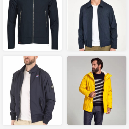
125
62
SPARTOO.fr
LAREDOUTE.fr
219
95.79
LA-CANADIENNE.com
LAREDOUTE.fr