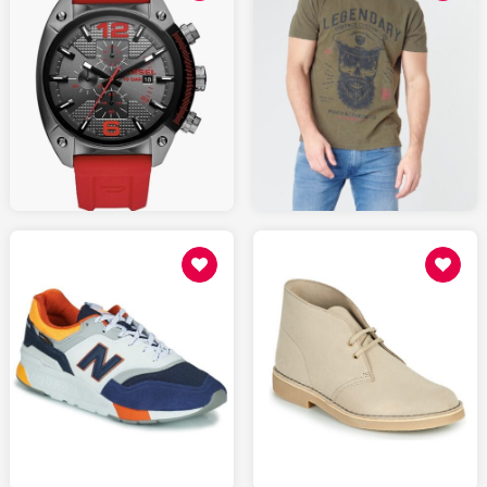
17.99
145.00
SPARTOO.fr
AMAZON.fr
109
139
SPARTOO.fr
SPARTOO.fr