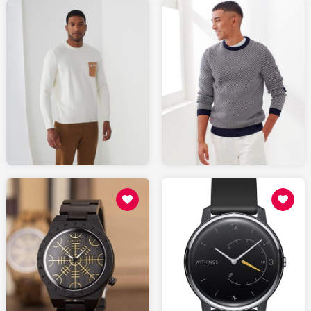
89.99
159.00
IZAC.fr
LESLIPFRANCAIS.fr
50.00
99.95
AMAZON.fr