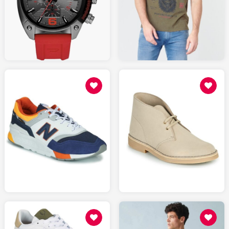
17.99
145.00
SPARTOO.fr
AMAZON.fr
109
139
SPARTOO.fr
SPARTOO.fr