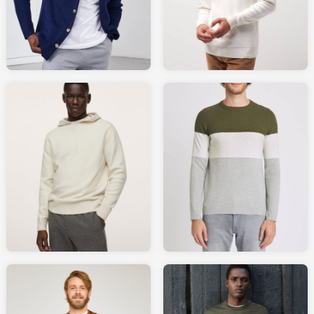
LAREDOUTE.fr
LESLIPFRANCAIS.fr
39.99
59.90
LAREDOUTE.fr
MANGO.com