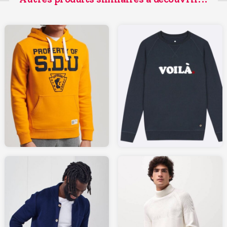
79.99
52.50
SUPERDRY.fr
FAGUO-STORE.com
49.00
220.00