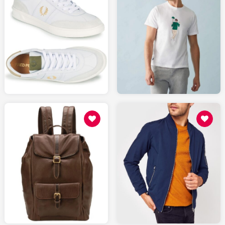
115
65
SPARTOO.fr
LESLIPFRANCAIS.fr
31.99
219
SARENZA.com
SPARTOO.fr