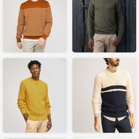
39.99
165.00
JULES.com
BALIBARIS.com
29.99
49.99
LAREDOUTE.fr
JULES.com