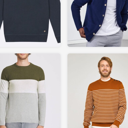
52.50
220.00
FAGUO-STORE.com
LESLIPFRANCAIS.fr
39.99
39.99
LAREDOUTE.fr
JULES.com