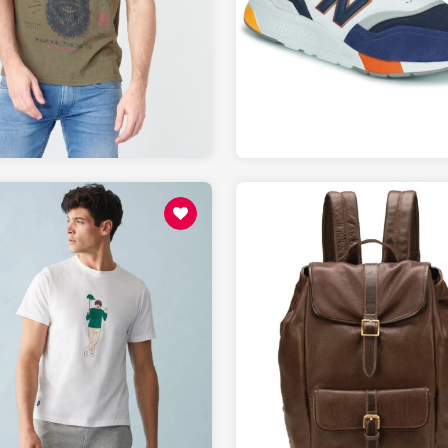
109
17.99
SPARTOO.fr
SPARTOO.fr
65
219
LESLIPFRANCAIS.fr
SPARTOO.fr