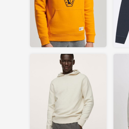
79.99
SUPERDRY.fr
59.90
MANGO.com