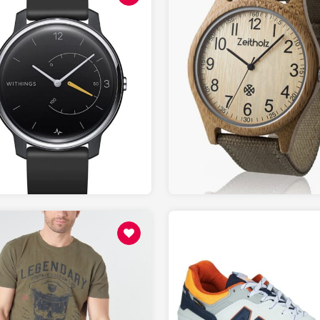
99.95
70.00
AMAZON.fr
AMAZON.fr