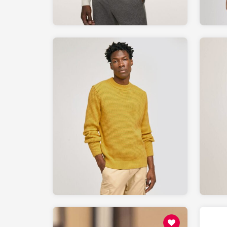
49.99
JULES.com