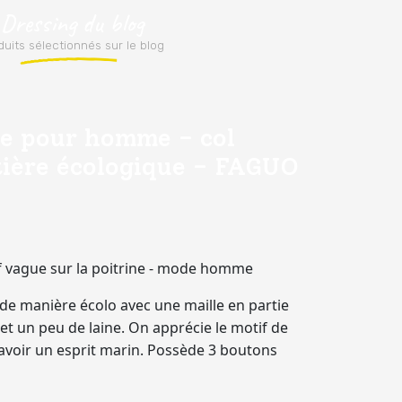
 Dressing du blog
uits sélectionnés sur le blog
ne pour homme - col
ière écologique - FAGUO
f vague sur la poitrine - mode homme
 de manière écolo avec une maille en partie
 et un peu de laine. On apprécie le motif de
 avoir un esprit marin. Possède 3 boutons