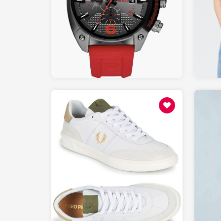
145.00
AMAZON.fr
115
SPARTOO.fr