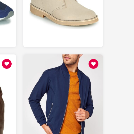
139
SPARTOO.fr
31.99
SARENZA.com