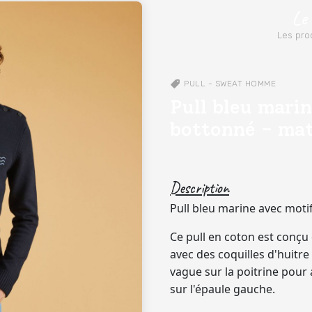
Le
Les prod
PULL - SWEAT
HOMME
Pull bleu mari
bottonné - mat
Description
Pull bleu marine avec moti
Ce pull en coton est conçu
avec des coquilles d'huitre
vague sur la poitrine pour
sur l'épaule gauche.