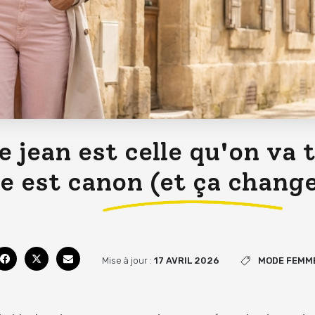
e jean est celle qu'on va 
le est canon (et ça change
Mise à jour :
17 AVRIL 2026
MODE FEMM