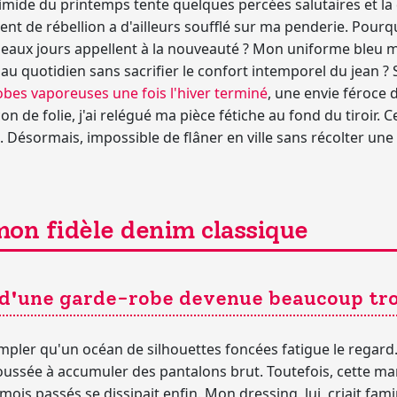
timide du printemps tente quelques percées salutaires et la 
ent de rébellion a d'ailleurs soufflé sur ma penderie. Pourqu
 beaux jours appellent à la nouveauté ? Mon uniforme bleu 
u quotidien sans sacrifier le confort intemporel du jean ? S
obes vaporeuses une fois l'hiver terminé
, une envie féroce 
de folie, j'ai relégué ma pièce fétiche au fond du tiroir. C
. Désormais, impossible de flâner en ville sans récolter une
mon fidèle denim classique
t d'une garde-robe devenue beaucoup t
empler qu'un océan de silhouettes foncées fatigue le reg
poussée à accumuler des pantalons brut. Toutefois, cette m
s mois passés se dissipait enfin. Mon dressing, lui, criait fami