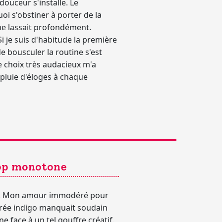
douceur s'installe. Le
oi s'obstiner à porter de la
me lassait profondément.
i je suis d'habitude la première
de bousculer la routine s'est
e choix très audacieux m'a
 pluie d'éloges à chaque
rop monotone
ard. Mon amour immodéré pour
arée indigo manquait soudain
ne face à un tel gouffre créatif.