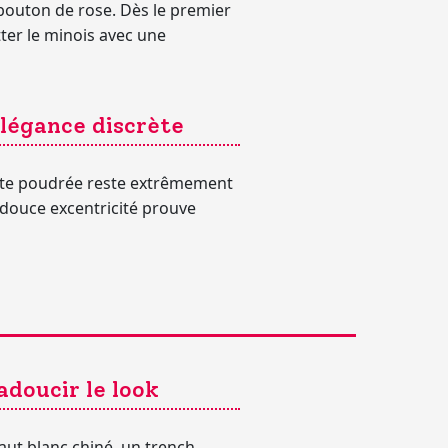
 bouton de rose. Dès le premier
tter le minois avec une
légance discrète
inte poudrée reste extrêmement
e douce excentricité prouve
adoucir le look
aut blanc chiné, un trench