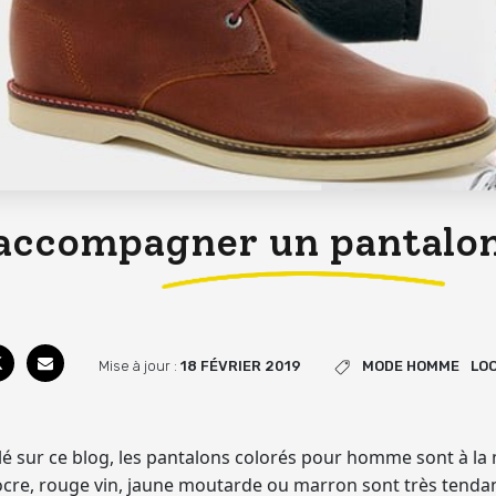
ccompagner un pantalon
Mise à jour :
18 FÉVRIER 2019
MODE HOMME
LO
é sur ce blog, l
es pantalons colorés pour homme sont à la
s ocre, rouge vin, jaune moutarde ou marron sont très tenda