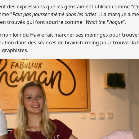
ent des expressions que les gens aiment utiliser comme "
C'
mme "
Faut pas pousser mémé dans les orties
". La marque aime
ien trouvés
qui font sourire comme "
What the Phoque
".
on loin du Havre fait marcher ses méninges pour trouver 
ibution dans des séances de brainstorming pour trouver la b
s graphistes.