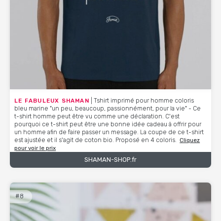
LE FABULEUX SHAMAN
| Tshirt imprimé pour homme coloris
bleu marine "un peu, beaucoup, passionnément, pour la vie" - Ce
t-shirt homme peut être vu comme une déclaration. C'est
pourquoi ce t-shirt peut être une bonne idée cadeau à offrir pour
un homme afin de faire passer un message. La coupe de ce t-shirt
est ajustée et il s'agit de coton bio. Proposé en 4 coloris.
Cliquez
pour voir le prix
SHAMAN-SHOP.fr
#8