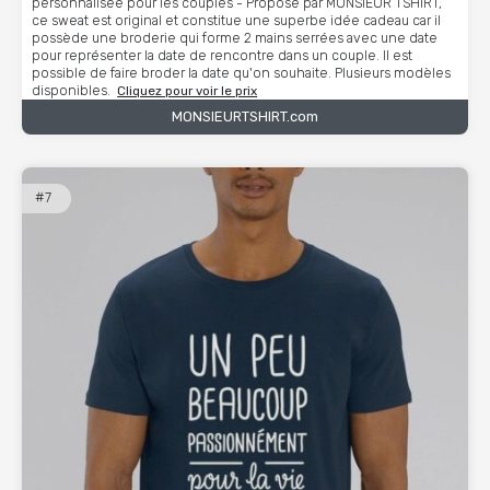
personnalisée pour les couples - Proposé par MONSIEUR TSHIRT,
ce sweat est original et constitue une superbe idée cadeau car il
possède une broderie qui forme 2 mains serrées avec une date
pour représenter la date de rencontre dans un couple. Il est
possible de faire broder la date qu'on souhaite. Plusieurs modèles
disponibles.
Cliquez pour voir le prix
MONSIEURTSHIRT.com
#7