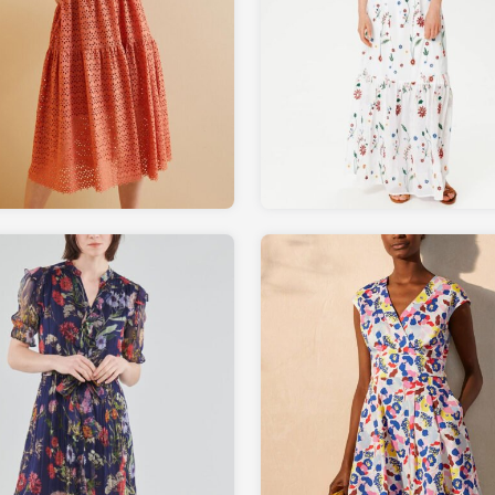
79.00
59.00
CYRILLUS.com
PROMOD.fr
109.00
98.00
SPARTOO.fr
BODEN.fr