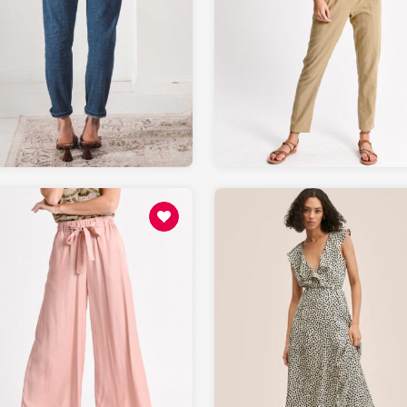
109
85.48
LEPANTALON.fr
MOLLYBRACKEN.fr
55.48
69.99
MOLLYBRACKEN.fr
MANGO.com