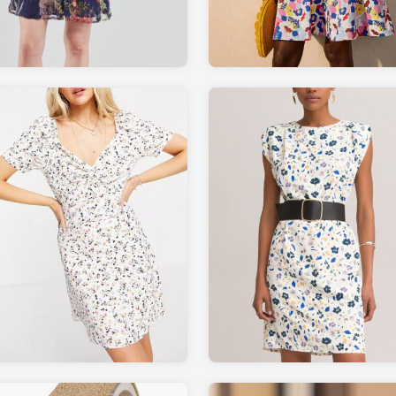
49.99
24.99
LAREDOUTE.fr
ASOS.fr