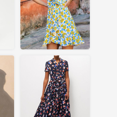
165.00
GALERIESLAFAYETTE.com
49.90
LAREDOUTE.fr