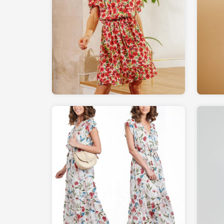
79.00
LAREDOUTE.fr
44.99
SPARTOO.fr