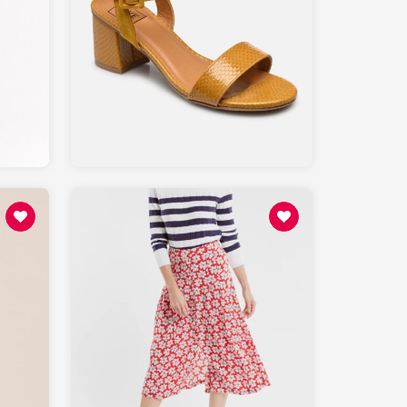
49
SARENZA.com
95
ARMORLUX.com