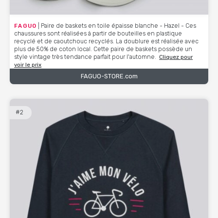
FAGUO
| Paire de baskets en toile épaisse blanche - Hazel - Ces
chaussures sont réalisées à partir de bouteilles en plastique
recyclé et de caoutchouc recyclés. La doublure est réalisée avec
plus de 50% de coton local. Cette paire de baskets possède un
style vintage très tendance parfait pour l'automne.
Cliquez pour
voir le prix
FAGUO-STORE.com
#2