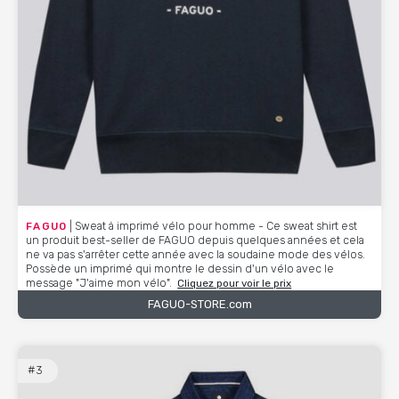
FAGUO
| Sweat à imprimé vélo pour homme - Ce sweat shirt est
un produit best-seller de FAGUO depuis quelques années et cela
ne va pas s'arrêter cette année avec la soudaine mode des vélos.
Possède un imprimé qui montre le dessin d'un vélo avec le
message "J'aime mon vélo".
Cliquez pour voir le prix
FAGUO-STORE.com
#3