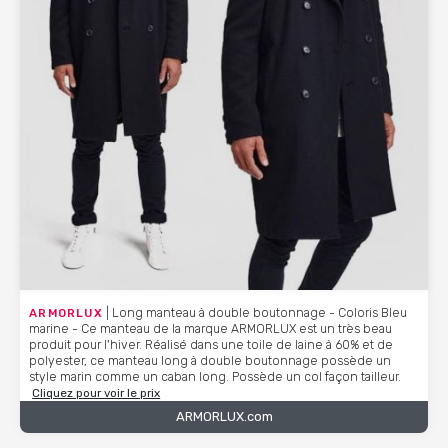
ARMORLUX
| Long manteau à double boutonnage - Coloris Bleu
marine - Ce manteau de la marque ARMORLUX est un très beau
produit pour l'hiver. Réalisé dans une toile de laine à 60% et de
polyester, ce manteau long à double boutonnage possède un
style marin comme un caban long. Possède un col façon tailleur.
Cliquez pour voir le prix
ARMORLUX.com