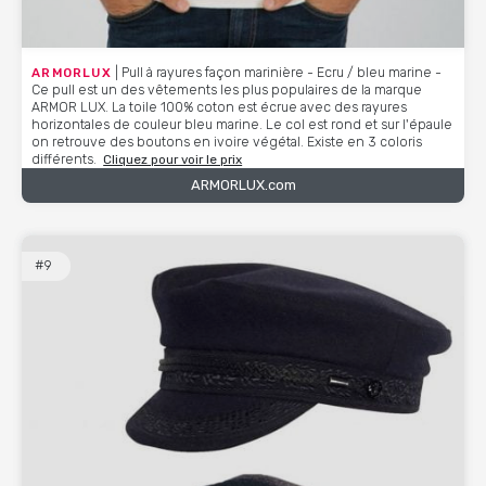
ARMORLUX
| Pull à rayures façon marinière - Ecru / bleu marine -
Ce pull est un des vêtements les plus populaires de la marque
ARMOR LUX. La toile 100% coton est écrue avec des rayures
horizontales de couleur bleu marine. Le col est rond et sur l'épaule
on retrouve des boutons en ivoire végétal. Existe en 3 coloris
différents.
Cliquez pour voir le prix
ARMORLUX.com
#9