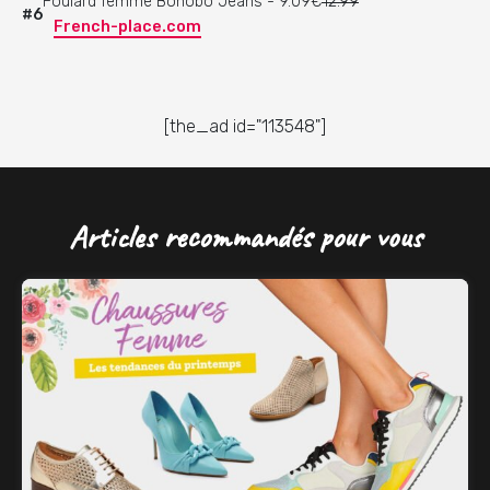
Foulard femme Bonobo Jeans - 9.09€
12.99
#6
French-place.com
[the_ad id="113548"]
Articles recommandés pour vous