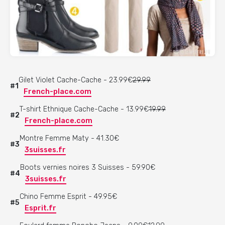
Gilet Violet Cache-Cache - 23.99€
29.99
#1
French-place.com
T-shirt Ethnique Cache-Cache - 13.99€
19.99
#2
French-place.com
Montre Femme Maty - 41.30€
#3
3suisses.fr
Boots vernies noires 3 Suisses - 59.90€
#4
3suisses.fr
Chino Femme Esprit - 49.95€
#5
Esprit.fr