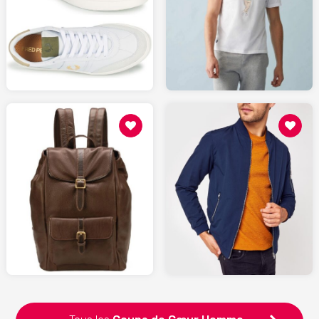
115
65
SPARTOO.fr
LESLIPFRANCAIS.fr
31.99
219
SARENZA.com
SPARTOO.fr