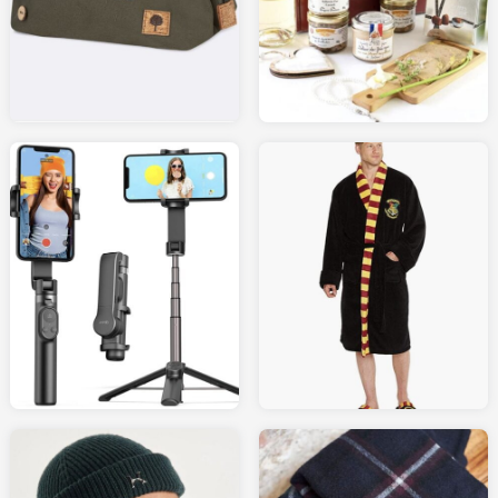
21.99
FAGUO-STORE.com
AMAZON.fr
45.00
59.00
AMAZON.fr
AMAZON.fr