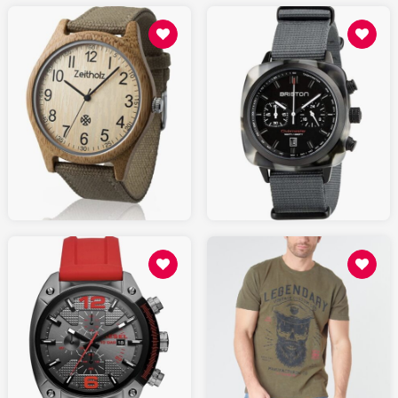
70.00
330.00
AMAZON.fr
AMAZON.fr
17.99
145.00
SPARTOO.fr