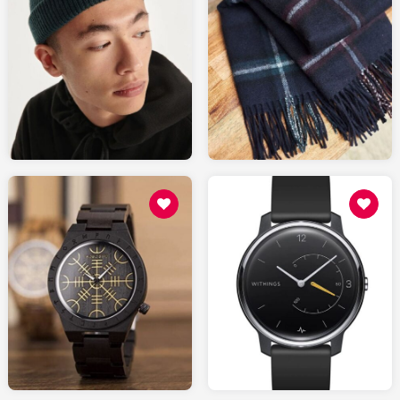
36.00
57.00
GALERIESLAFAYETTE.com
BALIBARIS.com
50.00
99.95
AMAZON.fr
AMAZON.fr