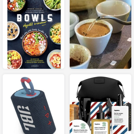
19.00
90.00
AMAZON.fr
LESRAFFINEURS.com
55.00
59.00
AMAZON.fr