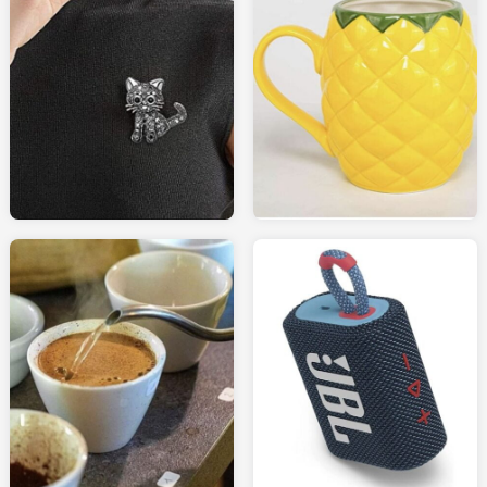
11.00
14.95
AMAZON.fr
AMAZON.fr
55.00
90.00
AMAZON.fr
LESRAFFINEURS.com