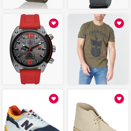
17.99
145.00
SPARTOO.fr
AMAZON.fr
109
139