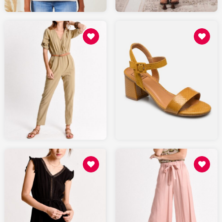
49
85.48
SARENZA.com
MOLLYBRACKEN.fr
88.8
55.48