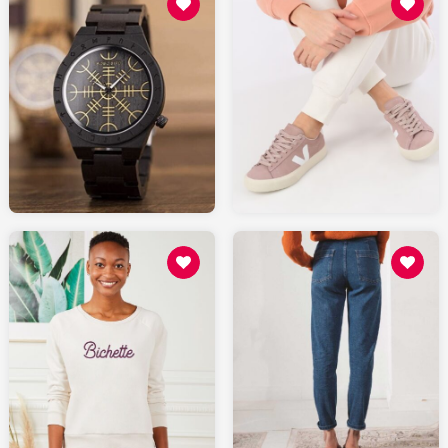
130
50.00
SARENZA.com
AMAZON.fr
49
109
MONSIEURTSHIRT.com
LEPANTALON.fr