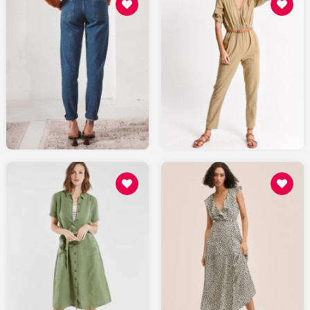
109
85.48
LEPANTALON.fr
MOLLYBRACKEN.fr
69.99
139
MANGO.com
ARMORLUX.com