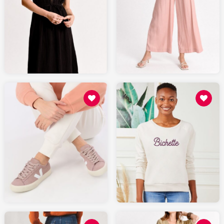
88.8
55.48
MOLLYBRACKEN.fr
MOLLYBRACKEN.fr
130
49
SARENZA.com
MONSIEURTSHIRT.com