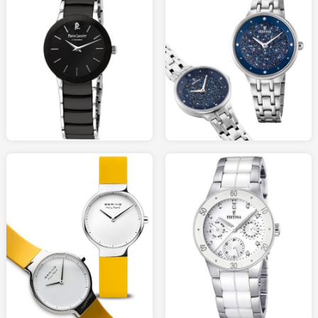
179.00
109.00
MONTREANDCO.com
HISTOIREDOR.com
128.00
95.00
AMAZON.fr
AMAZON.fr