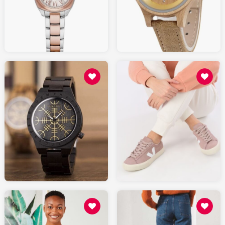
159.00
AMAZON.fr
AMAZON.fr
130
50.00
SARENZA.com
AMAZON.fr