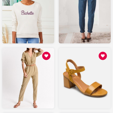
49
109
MONSIEURTSHIRT.com
LEPANTALON.fr
49
85.48
SARENZA.com
MOLLYBRACKEN.fr