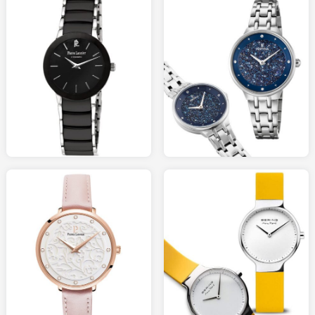
179.00
109.00
MONTREANDCO.com
HISTOIREDOR.com
119.00
128.00
BIJOURAMA.com
AMAZON.fr