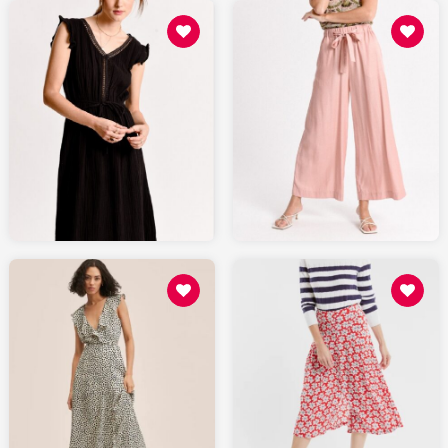
88.8
55.48
MOLLYBRACKEN.fr
MOLLYBRACKEN.fr
69.99
95
MANGO.com
ARMORLUX.com