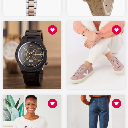
AMAZON.fr
130
50.00
SARENZA.com
AMAZON.fr