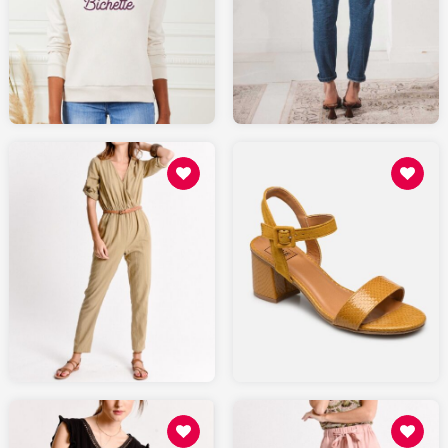
49
109
MONSIEURTSHIRT.com
LEPANTALON.fr
49
85.48
SARENZA.com
MOLLYBRACKEN.fr