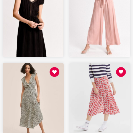
88.8
55.48
MOLLYBRACKEN.fr
MOLLYBRACKEN.fr
69.99
95
MANGO.com
ARMORLUX.com