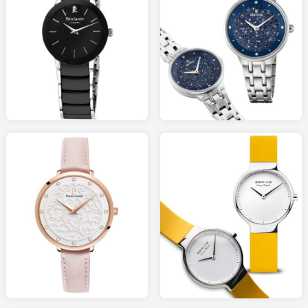
179.00
109.00
MONTREANDCO.com
HISTOIREDOR.com
119.00
128.00
BIJOURAMA.com
AMAZON.fr